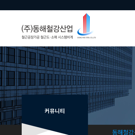
커뮤니티
동해철강