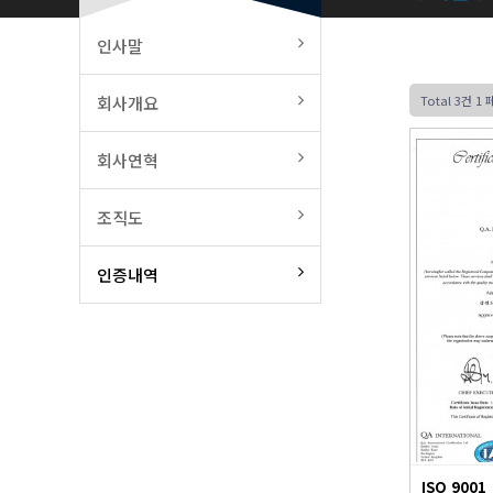
인사말
회사개요
Total 3건
1 
회사연혁
조직도
인증내역
ISO 9001