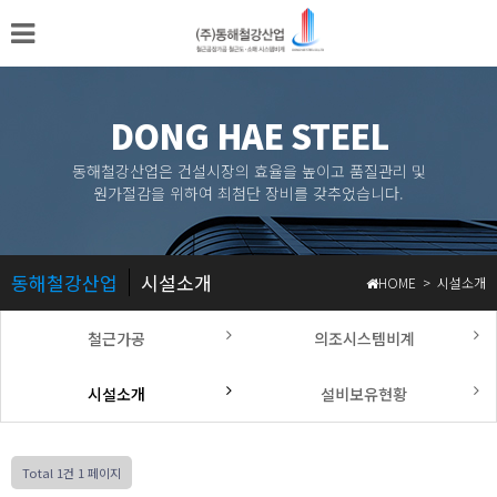
DONG HAE STEEL
동해철강산업은 건설시장의 효율을 높이고 품질관리 및
원가절감을 위하여 최첨단 장비를 갖추었습니다.
동해철강산업
시설소개
HOME > 시설소개
철근가공
의조시스템비계
시설소개
설비보유현황
Total 1건
1 페이지