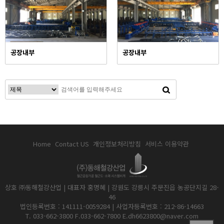
공장내부
공장내부
Home
Contact US
개인정보처리방침
서비스 이용약관
상호 ㈜동해철강산업 | 대표자 홍명혜 | 강원도 강릉시 주문진읍 농공단지길 28-
46
법인등록번호 : 141111-0059284 | 사업자등록번호 : 212-86-14663